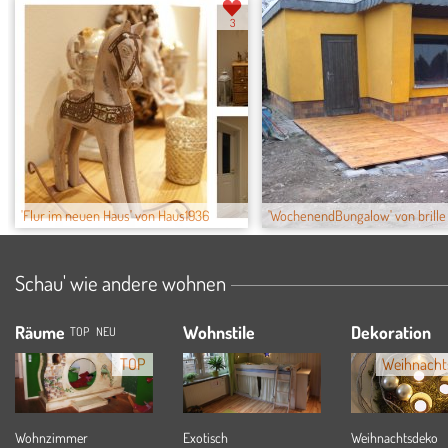
3
'Flur im neuen Haus' von Haus1936
'WochenendBungalow' von brille
Schau' wie andere wohnen
Räume
Wohnstile
Dekoration
TOP
NEU
TOP
Weihnacht
Wohnzimmer
Exotisch
Weihnachtsdeko