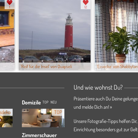
1
12
'Reif für die Insel' von Quapseli
'Essecke' von Shabbytant.
Und wie wohnst Du?
Präsentiere auch Du Deine gelunge
Domizile
TOP
NEU
und melde Dich an! »
sdeko
TOP
Unsere Fotografie-Tipps helfen Dir,
Einrichtung besonders gut zur Gelt
Zimmerschauer