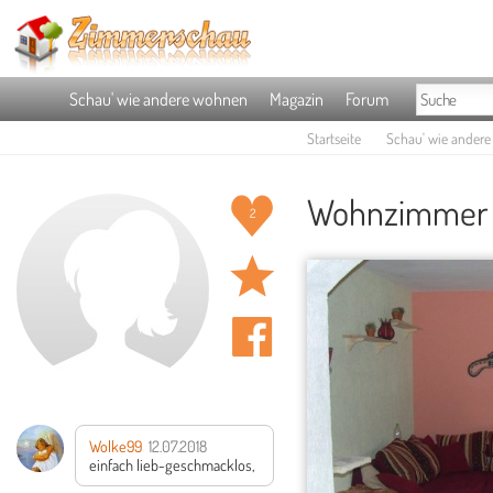
Schau' wie andere wohnen
Magazin
Forum
Startseite
Schau' wie ander
Wohnzimmer '
2
Wolke99
12.07.2018
einfach lieb-geschmacklos,