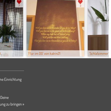
7
3
..
'Flur im OG' von katrin21
'Schlafzimmer' 
ne Einrichtung
 Deine
ung zu bringen »