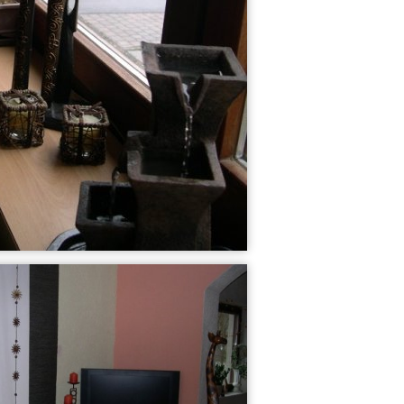
Kizi
Flur