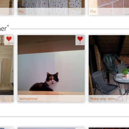
Kizi
Flur
er"
5
2
Wohnzimmer
Meine neue Wohn...