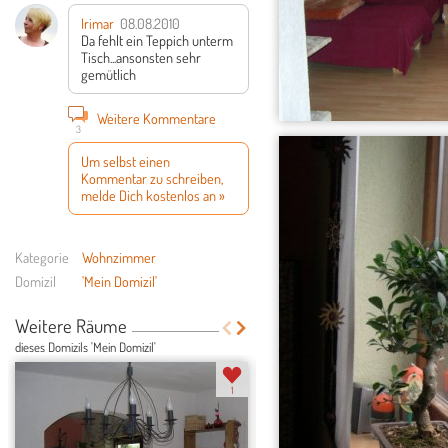
Irimar
08.08.2010
Da fehlt ein Teppich unterm
Tisch...ansonsten sehr
gemütlich
Weitere Kommentare
3
Um selbst einen
Kommentar zu schreiben,
melde Dich kostenlos an »
Kategorie
Wohnzimmer
Domizil
'Mein Domizil'
Weitere Räume
dieses Domizils 'Mein Domizil'
1