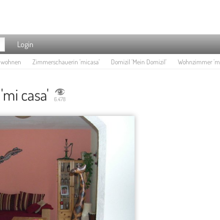
Login
e wohnen
Zimmerschauerin 'micasa'
Domizil 'Mein Domizil'
Wohnzimmer 'mi
mi casa'
6.478