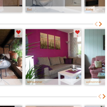
Bad
Küche
24
14
Wohnzimmer
wohnzimmer