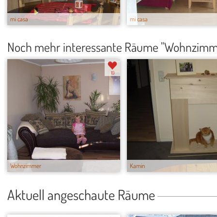
mi casa
mi casa
Noch mehr interessante Räume "Wohnzimm
10
Wohnzimmer
Kamin
Aktuell angeschaute Räume