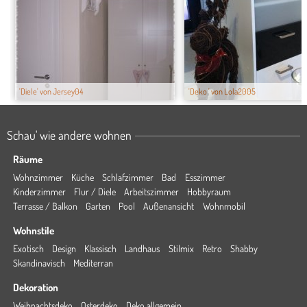
'Diele' von Jersey04
'Deko ' von Lola2005
Schau' wie andere wohnen
Räume
Wohnzimmer
Küche
Schlafzimmer
Bad
Esszimmer
Kinderzimmer
Flur / Diele
Arbeitszimmer
Hobbyraum
Terrasse / Balkon
Garten
Pool
Außenansicht
Wohnmobil
Wohnstile
Exotisch
Design
Klassisch
Landhaus
Stilmix
Retro
Shabby
Skandinavisch
Mediterran
Dekoration
Weihnachtsdeko
Osterdeko
Deko allgemein