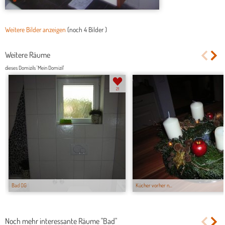
Weitere Bilder anzeigen
(noch
4 Bilder
)
Weitere Räume
dieses Domizils 'Mein Domizil'
21
Bad OG
Kücher vorher n...
Noch mehr interessante Räume "Bad"