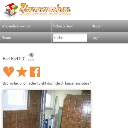
Wie andere wohnen
Möbel & Deko
Magazin
Forum
Login
Bad 'Bad OG'
8.356
21
Bad vorher und nacher! Sieht doch gleich besser aus oder??