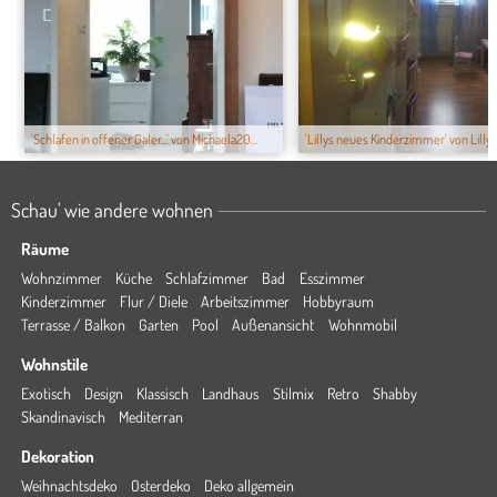
'Schlafen in offener Galer...' von Michaela20...
'Lillys neues Kinderzimmer' von Lilly
Schau' wie andere wohnen
Räume
Wohnzimmer
Küche
Schlafzimmer
Bad
Esszimmer
Kinderzimmer
Flur / Diele
Arbeitszimmer
Hobbyraum
Terrasse / Balkon
Garten
Pool
Außenansicht
Wohnmobil
Wohnstile
Exotisch
Design
Klassisch
Landhaus
Stilmix
Retro
Shabby
Skandinavisch
Mediterran
Dekoration
Weihnachtsdeko
Osterdeko
Deko allgemein