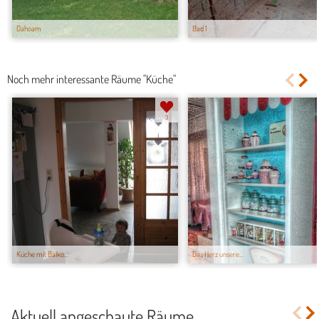
Dahoam
Bad 1
Noch mehr interessante Räume "Küche"
3
Küche mit Balko...
Das Herz unsere...
Aktuell angeschaute Räume