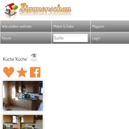
Wie andere wohnen
Möbel & Deko
Magazin
Forum
Login
Küche 'Küche'
7.968
4