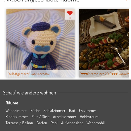
11
'selbstgemacht' von sitocharol...
'♥♥♥Osterbrunch 2012♥♥♥' von airbru
Schau' wie andere wohnen
Räume
Wohnzimmer
Küche
Schlafzimmer
Bad
Esszimmer
Kinderzimmer
Flur / Diele
Arbeitszimmer
Hobbyraum
Terrasse / Balkon
Garten
Pool
Außenansicht
Wohnmobil