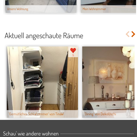
Unsere Wohnung
Mein Wohnzimmer
Aktuell angeschaute Räume
5
'Gemütliches Schlafzimmer' von TinaW
'Dining' von DekoUschi
Schau' wie andere wohnen