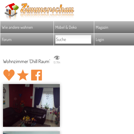
Wie andere wohnen
Möbel & Deko
Magazin
Forum
Login
Wohnzimmer 'Chill Raum'
13.784
2