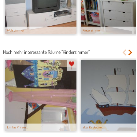
Wohnzimmer
Kinderzimmer
Noch mehr interessante Räume "Kinderzimmer"
2
Emilias Prinsez...
altes Kinderzim...