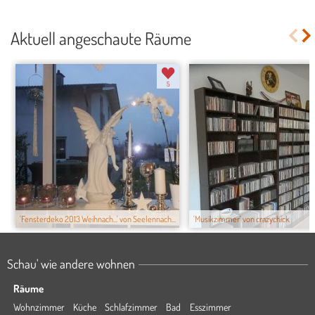
Aktuell angeschaute Räume
5
'Fensterdeko 2013 Weihnach...' von Seelennach...
'Musikzimmer' von crazychick
Schau' wie andere wohnen
Räume
Wohnzimmer
Küche
Schlafzimmer
Bad
Esszimmer