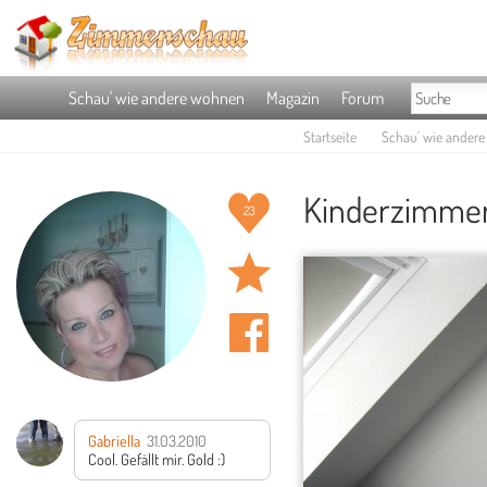
Schau' wie andere wohnen
Magazin
Forum
Startseite
Schau' wie ander
Kinderzimmer 
23
Gabriella
31.03.2010
Cool. Gefällt mir. Gold :)