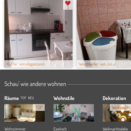
3
'Küche ' von elaganzand...
'Waschkeller' von JuLu
Schau' wie andere wohnen
Räume
Wohnstile
Dekoration
TOP
NEU
TOP
Weihnacht
Wohnzimmer
Exotisch
Weihnachtsdeko