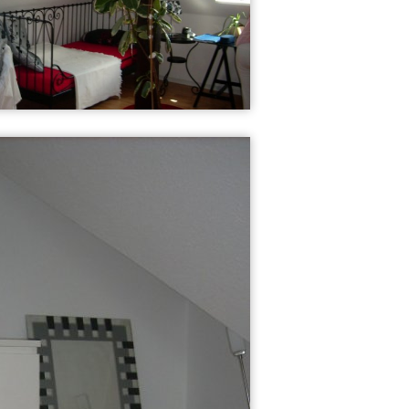
34
23
Schlafzimmer
Luisas Reich