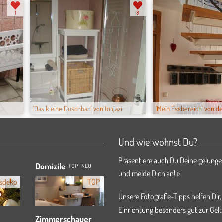
1
8
'Das kleine Duschbad' von tonjazi
'Mein Essbereich' von d
Und wie wohnst Du?
Präsentiere auch Du Deine gelunge
Domizile
TOP
NEU
und melde Dich an! »
sdeko
TOP
Unsere Fotografie-Tipps helfen Dir,
Einrichtung besonders gut zur Gelt
Zimmerschauer