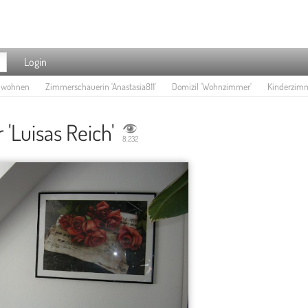
Login
e wohnen
Zimmerschauerin 'Anastasia811'
Domizil 'Wohnzimmer'
Kinderzimme
'Luisas Reich'
8.232