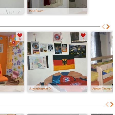
Mein Raum
24
0
Jugendzimmer (K...
Andres Zimmer