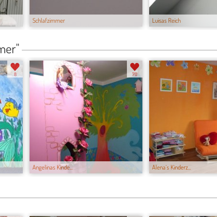
Schlafzimmer
Luisas Reich
mer"
8
70
Angelinas Kinde...
Alena´s Kinderz...