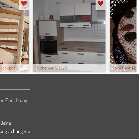
20
9
ekopuppe7...
'Küche' von Vicky141
'Cake´s' von lexi
ne Einrichtung
 Deine
ung zu bringen »