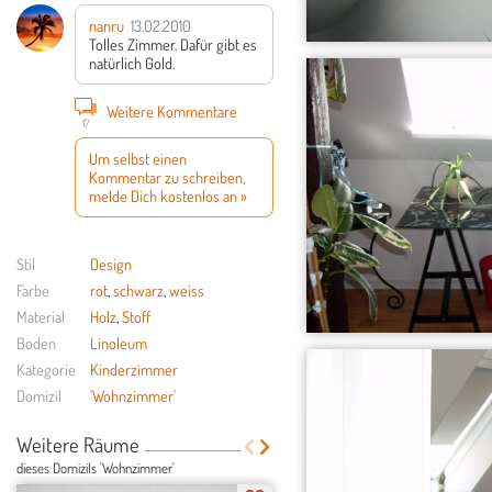
nanru
13.02.2010
Tolles Zimmer. Dafür gibt es
natürlich Gold.
Weitere Kommentare
17
Um selbst einen
Kommentar zu schreiben,
melde Dich kostenlos an »
Stil
Design
Farbe
rot
,
schwarz
,
weiss
Material
Holz
,
Stoff
Boden
Linoleum
Kategorie
Kinderzimmer
Domizil
'Wohnzimmer'
Weitere Räume
dieses Domizils 'Wohnzimmer'