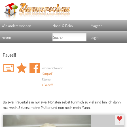
Wie andere wohnen
Möbel & Deko
Magazin
Forum
Login
Pause!!!
Zimmerschauerin
'Quapseli'
Räume
» Pause!!!!
Da zwei Trauerfälle in nur zwei Monaten selbst für mich zu viel sind bin ich dann
mal wech...! Zuerst meine Mutter und nun noch mein Mann.
1