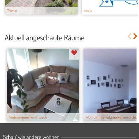
Thomas
askaja
Aktuell angeschaute Räume
1
'Wohnzimmer' von frazeck
'Wohnzimmer & Essecke' von orchid
Schau' wie andere wohnen