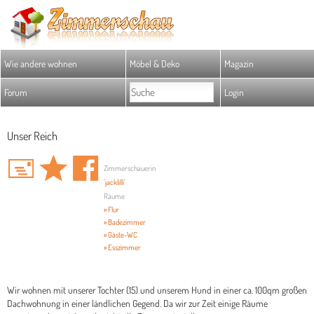
Wie andere wohnen
Möbel & Deko
Magazin
Forum
Login
Unser Reich
Zimmerschauerin
'jacklilli'
Räume
» Flur
» Badezimmer
» Gäste-WC
» Esszimmer
Wir wohnen mit unserer Tochter (15) und unserem Hund in einer ca. 100qm großen
Dachwohnung in einer ländlichen Gegend. Da wir zur Zeit einige Räume