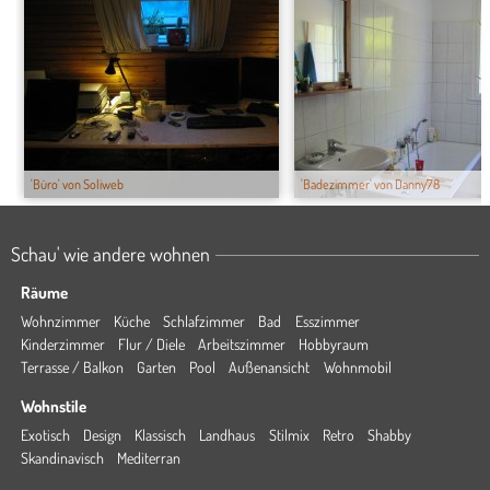
'Büro' von Soliweb
'Badezimmer' von Danny78
Schau' wie andere wohnen
Räume
Wohnzimmer
Küche
Schlafzimmer
Bad
Esszimmer
Kinderzimmer
Flur / Diele
Arbeitszimmer
Hobbyraum
Terrasse / Balkon
Garten
Pool
Außenansicht
Wohnmobil
Wohnstile
Exotisch
Design
Klassisch
Landhaus
Stilmix
Retro
Shabby
Skandinavisch
Mediterran