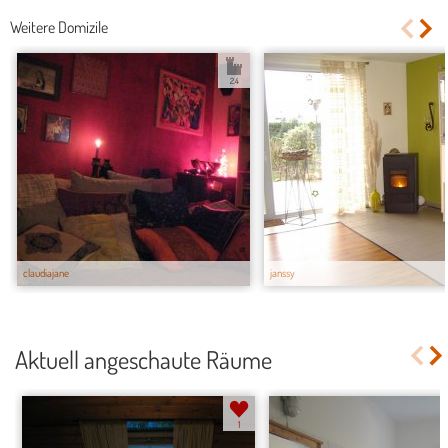
Weitere Domizile
2.4
claudiajane
janssy
Aktuell angeschaute Räume
1