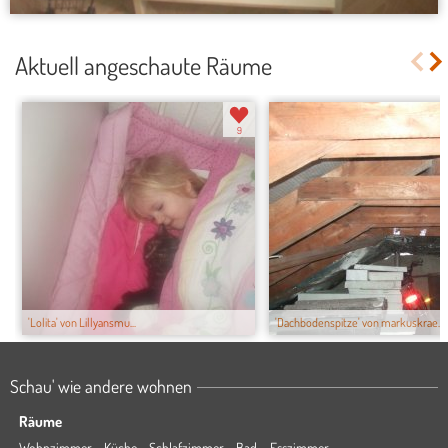
Aktuell angeschaute Räume
9
'Lolita' von Lillyansmu...
'Dachbodenspitze' von markuskrae...
Schau' wie andere wohnen
Räume
Wohnzimmer
Küche
Schlafzimmer
Bad
Esszimmer