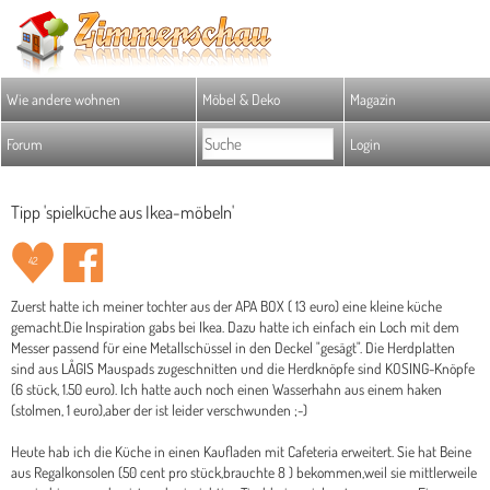
Wie andere wohnen
Möbel & Deko
Magazin
Forum
Login
Tipp 'spielküche aus Ikea-möbeln'
42
Zuerst hatte ich meiner tochter aus der APA BOX ( 13 euro) eine kleine küche
gemacht.Die Inspiration gabs bei Ikea. Dazu hatte ich einfach ein Loch mit dem
Messer passend für eine Metallschüssel in den Deckel "gesägt". Die Herdplatten
sind aus LÅGIS Mauspads zugeschnitten und die Herdknöpfe sind KOSING-Knöpfe
(6 stück, 1.50 euro). Ich hatte auch noch einen Wasserhahn aus einem haken
(stolmen, 1 euro),aber der ist leider verschwunden ;-)
Heute hab ich die Küche in einen Kaufladen mit Cafeteria erweitert. Sie hat Beine
aus Regalkonsolen (50 cent pro stück,brauchte 8 ) bekommen,weil sie mittlerweile