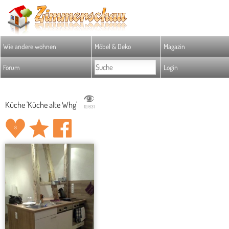
Wie andere wohnen
Möbel & Deko
Magazin
Forum
Login
Küche 'Küche alte Whg'
10.631
8