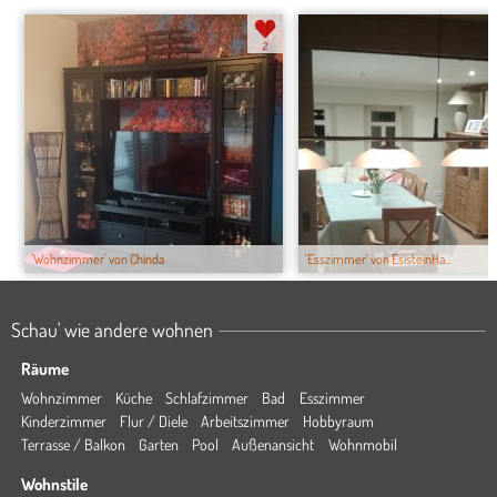
2
'Wohnzimmer' von Chinda
'Esszimmer' von EsisteinHa...
Schau' wie andere wohnen
Räume
Wohnzimmer
Küche
Schlafzimmer
Bad
Esszimmer
Kinderzimmer
Flur / Diele
Arbeitszimmer
Hobbyraum
Terrasse / Balkon
Garten
Pool
Außenansicht
Wohnmobil
Wohnstile