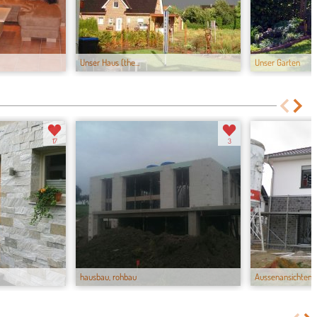
Unser Haus (the...
Unser Garten
17
3
hausbau, rohbau
Aussenansichten