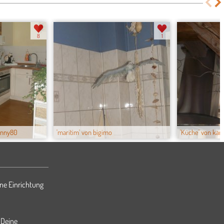
8
1
unny80
'maritim' von bigimo
'Küche' von ka
ne Einrichtung
 Deine