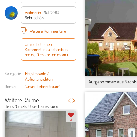
Wohnerin
25.12.2010
Sehr schön!!!
Weitere Kommentare
31
Um selbst einen
Kommentar zu schreiben,
melde Dich kostenlos an »
Kategorie
Hausfassade /
Außenansichten
Aufgenommen aus Nachbar
Domizil
'Unser Lebenstraum'
Weitere Räume
dieses Domizils 'Unser Lebenstraum'
2