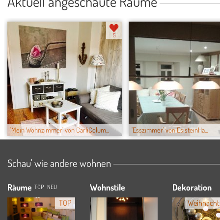
Aktuell angeschaute Räume
5
'Mein Wohnzimmer' von CarliColum...
'Esszimmer' von EsisteinHa...
Schau' wie andere wohnen
Räume
Wohnstile
Dekoration
TOP
NEU
TOP
Weihnacht