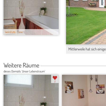
Wohlfühl- Oase
Genuß pur
Mittlerweile hat sich einig
Weitere Räume
dieses Domizils 'Unser Lebenstraum'
2