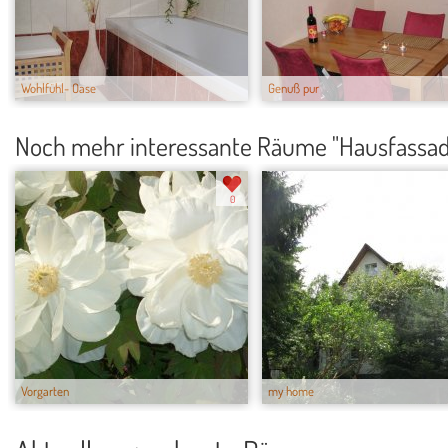
Wohlfühl- Oase
Genuß pur
Noch mehr interessante Räume "Hausfassa
0
Vorgarten
my home