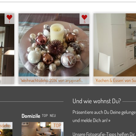
1
5
'Weihnachtsdeko 2014' von anjajosefi...
'Kochen & Essen' von S
Und wie wohnst Du?
Präsentiere auch Du Deine gelunge
Domizile
TOP
NEU
und melde Dich an! »
sdeko
TOP
Unsere Fotografie-Tipps helfen Dir,