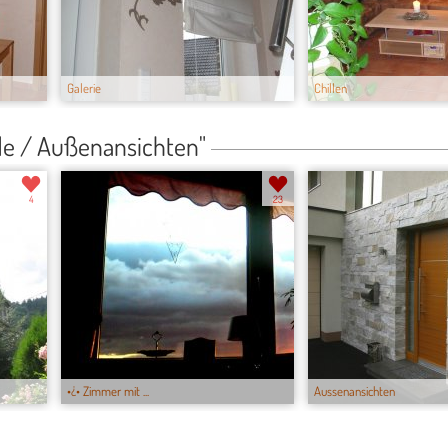
Galerie
Chillen
de / Außenansichten"
4
23
•¿• Zimmer mit ...
Aussenansichten