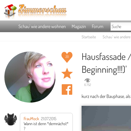
Schau' wie andere wohnen
Magazin
Forum
Startseite
Schau' wie ander
Hausfassade /
20
Beginning!!!)'
6.752
kurz nach der Bauphase, als
FrauMock
21.07.2015
Wann ist denn *demnächst*
?