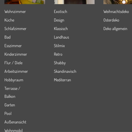
Wohnzimmer
Exotisch
Weihnachtsdeko
Küche
Design
Osterdeko
Schlafzimmer
Klassisch
Deko allgemein
Bad
Landhaus
Esszimmer
Stilmix
Kinderzimmer
Retro
Flur / Diele
Shabby
Arbeitszimmer
Skandinavisch
Hobbyraum
Mediterran
Terrasse /
Balkon
Garten
Pool
Außenansicht
Wohnmobil