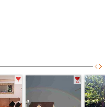
Unser Haus (the...
Unser Garten
9
20