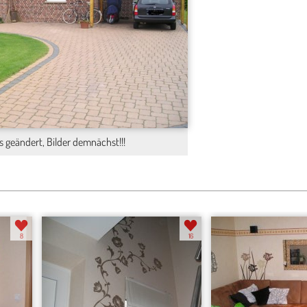
Galerie
Chillen
es geändert, Bilder demnächst!!!
8
16