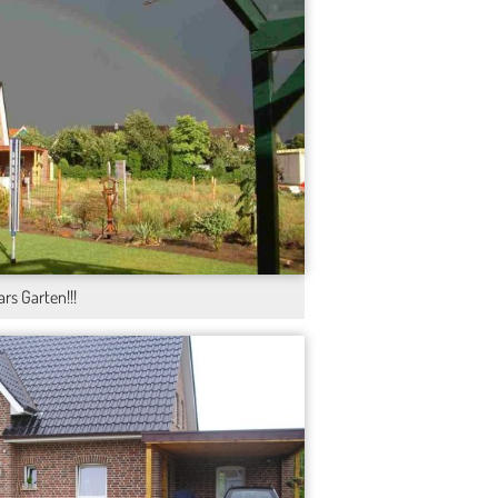
s Garten!!!
8
16