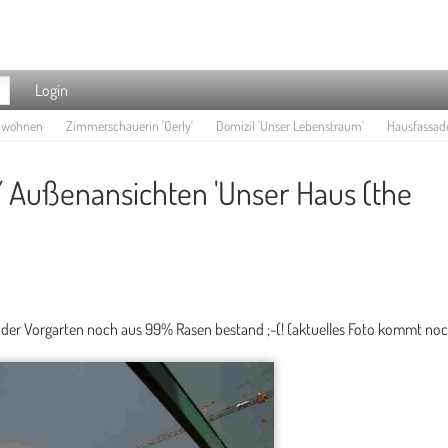
Login
e wohnen
Zimmerschauerin 'Oerly'
Domizil 'Unser Lebenstraum'
Hausfassade
 Außenansichten 'Unser Haus (the
 der Vorgarten noch aus 99% Rasen bestand ;-(! (aktuelles Foto kommt noch!