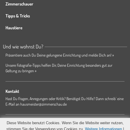
Zimmerschauer
Tipps & Tricks
Haustiere
Und wie wohnst Du?
Präsentiere auch Du Deine gelungene Einrichtung und melde Dich an! »
Unsere Fotografie-Tipps helfen Dir, Deine Einrichtung besonders gut zur
Geltung zu bringen »
Kontakt
Hast Du Fragen, Anregungen oder Kritik? Benötigst Du Hilfe? Dann schreib' eine
E-Mail an
hausmeister@zimmerschau.de
Forum
Magazin
AGB
Presse
Datenschutz
Impressum
Diese Website benutzt Cookies. Wenn Sie die Website weiter nutzen,
Hausordnung
stimmen Sie der Verwendung von Cookies zu.
Weitere Informationen
|