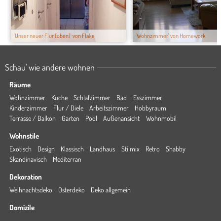
'Unser neuer Flur (oben)' von Flake
'Wohnzimmer' von Homework
Schau' wie andere wohnen
Räume
Wohnzimmer
Küche
Schlafzimmer
Bad
Esszimmer
Kinderzimmer
Flur / Diele
Arbeitszimmer
Hobbyraum
Terrasse / Balkon
Garten
Pool
Außenansicht
Wohnmobil
Wohnstile
Exotisch
Design
Klassisch
Landhaus
Stilmix
Retro
Shabby
Skandinavisch
Mediterran
Dekoration
Weihnachtsdeko
Osterdeko
Deko allgemein
Domizile