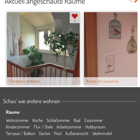
Aktuell angeschaute Räume
0
'Flur oben' von Anola
'Küche' von Susannelly
Schau' wie andere wohnen
Räume
Wohnzimmer
Küche
Schlafzimmer
Bad
Esszimmer
Kinderzimmer
Flur / Diele
Arbeitszimmer
Hobbyraum
Terrasse / Balkon
Garten
Pool
Außenansicht
Wohnmobil