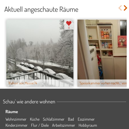
Aktuell angeschaute Räume
0
'Balkon' von Messie74
'Speisekammer vorher-nachh...' von be
Schau' wie andere wohnen
Räume
Wohnzimmer
Küche
Schlafzimmer
Bad
Esszimmer
Kinderzimmer
Flur / Diele
Arbeitszimmer
Hobbyraum