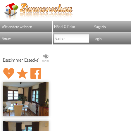
Wie andere wohnen
Möbel & Deko
Magazin
Forum
Login
Esszimmer 'Essecke'
9.209
14