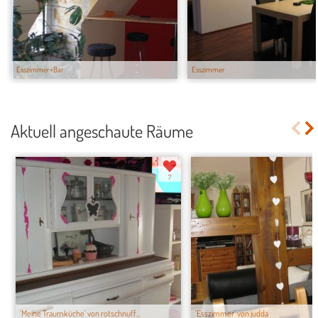
Esszimmer+Bar
Esszimmer
Aktuell angeschaute Räume
7
'Meine Traumküche' von rotschnuff...
'Esszimmer' von judda