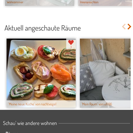
Wohnzimmer
Innenansichten
Aktuell angeschaute Räume
3
'Meine neue Küche' von nachtvogel
'Mein Raum' von ulli96
Schau' wie andere wohnen