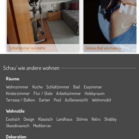
'Schlafzimmer' von datho
'kleines Bad' von maresa
Schau' wie andere wohnen
Räume
Wohnzimmer
Küche
Schlafzimmer
Bad
Esszimmer
Kinderzimmer
Flur / Diele
Arbeitszimmer
Hobbyraum
Terrasse / Balkon
Garten
Pool
Außenansicht
Wohnmobil
Wohnstile
Exotisch
Design
Klassisch
Landhaus
Stilmix
Retro
Shabby
Skandinavisch
Mediterran
Dekoration