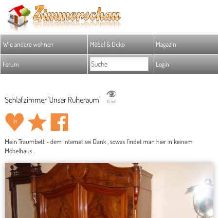
Wie andere wohnen
Möbel & Deko
Magazin
Forum
Login
Schlafzimmer 'Unser Ruheraum'
10.541
31
Mein Traumbett - dem Internet sei Dank , sowas findet man hier in keinem
Möbelhaus .