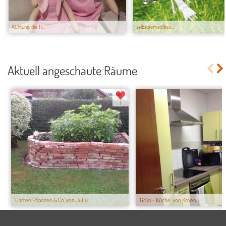
AChtung, die Ti...
selbstgemachtes...
Aktuell angeschaute Räume
1
'Garten Pflanzen & Co' von JuLu
'Grün - Küche' von Kroeni