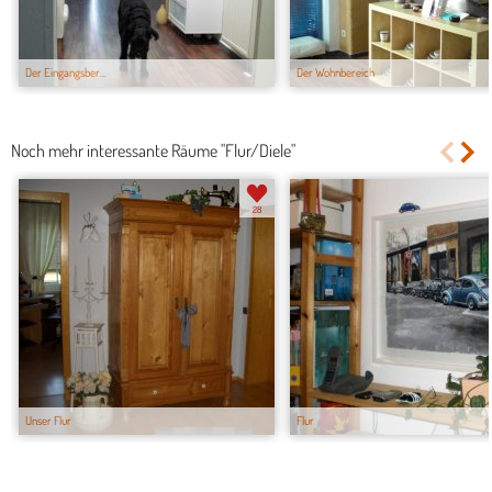
Der Eingangsber...
Der Wohnbereich
Noch mehr interessante Räume "Flur/Diele"
28
Unser Flur
Flur