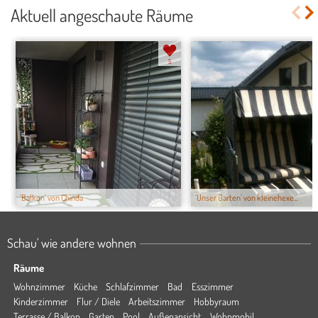
Aktuell angeschaute Räume
5
'Balkon' von Chinda
'Unser Garten' von kleinehexe...
Schau' wie andere wohnen
Räume
Wohnzimmer
Küche
Schlafzimmer
Bad
Esszimmer
Kinderzimmer
Flur / Diele
Arbeitszimmer
Hobbyraum
Terrasse / Balkon
Garten
Pool
Außenansicht
Wohnmobil