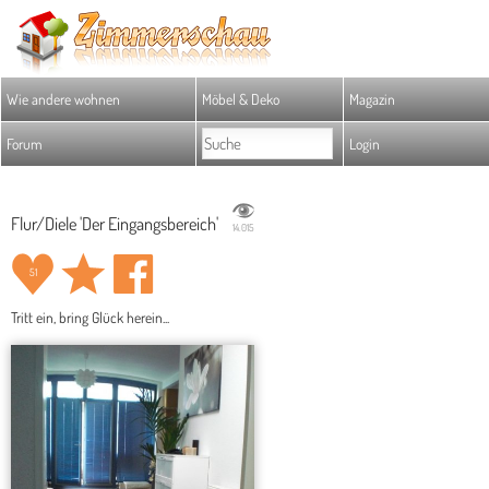
Wie andere wohnen
Möbel & Deko
Magazin
Forum
Login
Flur/Diele 'Der Eingangsbereich'
14.015
51
Tritt ein, bring Glück herein...