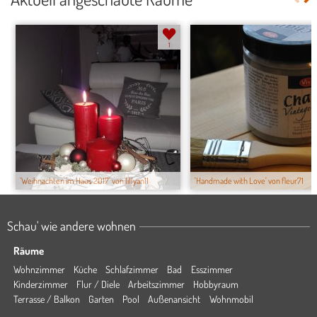
1
'Weihnachten im Haus 2017' von lillyan11
'Handmade with Love' von fleur71
Schau' wie andere wohnen
Räume
Wohnzimmer
Küche
Schlafzimmer
Bad
Esszimmer
Kinderzimmer
Flur / Diele
Arbeitszimmer
Hobbyraum
Terrasse / Balkon
Garten
Pool
Außenansicht
Wohnmobil