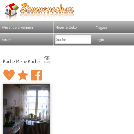
Wie andere wohnen
Möbel & Deko
Magazin
Forum
Login
Küche 'Meine Küche'
9.409
4