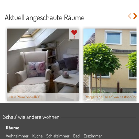
Aktuell angeschaute Räume
2
'Mein Raum' von ulli96
'Vorgarten/Garten' von NestvonChr...
Schau' wie andere wohnen
Räume
Wohnzimmer
Küche
Schlafzimmer
Bad
Esszimmer