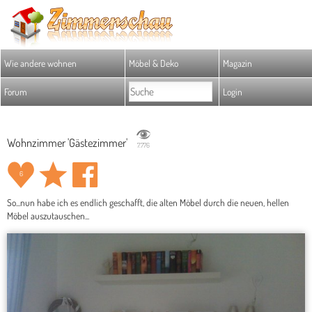
Wie andere wohnen
Möbel & Deko
Magazin
Forum
Login
Wohnzimmer 'Gästezimmer'
7.776
6
So...nun habe ich es endlich geschafft, die alten Möbel durch die neuen, hellen
Möbel auszutauschen...