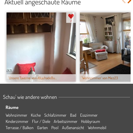
Aktuell angeschaute Räume
2
'Unsere Taverne' von AkashadeBu...
'Wohnzimmer' von Miez23
Schau' wie andere wohnen
Räume
Wohnzimmer
Küche
Schlafzimmer
Bad
Esszimmer
Kinderzimmer
Flur / Diele
Arbeitszimmer
Hobbyraum
Terrasse / Balkon
Garten
Pool
Außenansicht
Wohnmobil