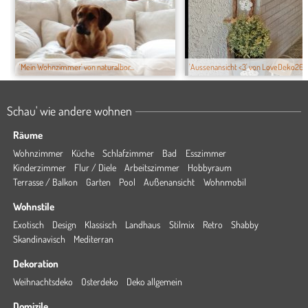
'Mein Wohnzimmer' von naturalbor...
'Aussenansicht <3' von LoveDeko26
Schau' wie andere wohnen
Räume
Wohnzimmer
Küche
Schlafzimmer
Bad
Esszimmer
Kinderzimmer
Flur / Diele
Arbeitszimmer
Hobbyraum
Terrasse / Balkon
Garten
Pool
Außenansicht
Wohnmobil
Wohnstile
Exotisch
Design
Klassisch
Landhaus
Stilmix
Retro
Shabby
Skandinavisch
Mediterran
Dekoration
Weihnachtsdeko
Osterdeko
Deko allgemein
Domizile