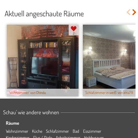
Aktuell angeschaute Räume
2
'Wohnzimmer' von Chinda
'Schlafzimmer in weiß' von irina78
Schau' wie andere wohnen
Räume
Wohnzimmer
Küche
Schlafzimmer
Bad
Esszimmer
Kinderzimmer
Flur / Diele
Arbeitszimmer
Hobbyraum