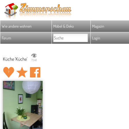
Wie andere wohnen
Möbel & Deko
Magazin
Forum
Login
Küche 'Küche'
7.548
7