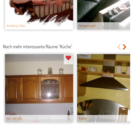
Kimberly´s Reic...
Schwarz weiß
Noch mehr interessante Räume "Küche"
1
meine Küche
Küche