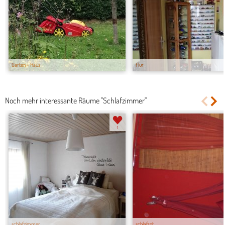
Garten + Haus
Flur
Noch mehr interessante Räume "Schlafzimmer"
1
schlafzimmer
schlafrot