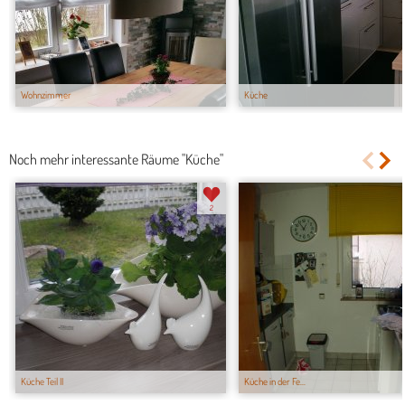
Wohnzimmer
Küche
Noch mehr interessante Räume "Küche"
2
Küche Teil II
Küche in der Fe...