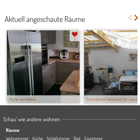
Aktuell angeschaute Räume
5
'Küche' von Riddick
'Gartenküche Gartenbett Vo...' von Frey
Schau' wie andere wohnen
Räume
Wohnzimmer
Küche
Schlafzimmer
Bad
Esszimmer