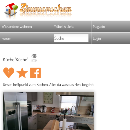
Wie andere wohnen
Möbel & Deko
Magazin
Forum
Login
Küche 'Küche'
8.724
5
Unser Treffpunkt zum Kochen. Alles da was das Herz begehrt.