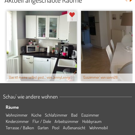
1
'Das ist meine selbst gest...' von JennyLenny
'Esszimmer' von sonni26
Schau' wie andere wohnen
Räume
Wohnzimmer
Küche
Schlafzimmer
Bad
Esszimmer
Kinderzimmer
Flur / Diele
Arbeitszimmer
Hobbyraum
Terrasse / Balkon
Garten
Pool
Außenansicht
Wohnmobil