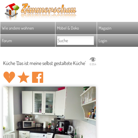
Wie andere wohnen
Möbel & Deko
Magazin
Forum
Login
Küche 'Das ist meine selbst gestaltete Küche'
6.954
1