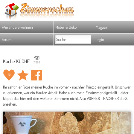
Wie andere wohnen
Möbel & Deko
Magazin
Forum
Login
Küche 'KÜCHE'
17.888
40
Ihr seht hier Fotos meiner Küche im vorher - nachher Prinzip eingestellt. Unschwer
zu erkennen, war ein Haufen Arbeit. Habe auch mein Esszimmer eigestellt. Leider
klappt das hier mit den weiteren Zimmern nicht. Also VORHER - NACHHER die 2.
ansehen.