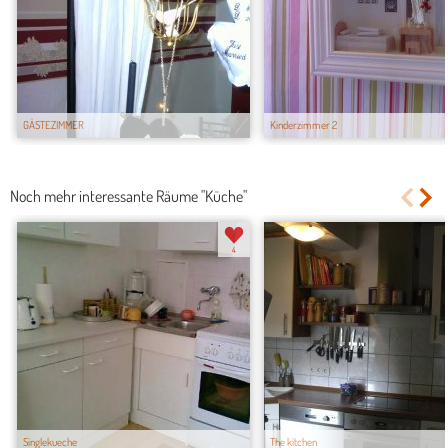
GÄSTEZIMMER
Kinderzimmer 2
Noch mehr interessante Räume "Küche"
4
Singlekueche
The kitchen