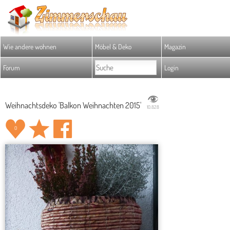
Wie andere wohnen
Möbel & Deko
Magazin
Forum
Login
Weihnachtsdeko 'Balkon Weihnachten 2015'
10.828
0