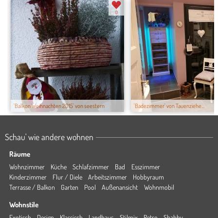
0
'Balkon Weihnachten 2015' von seestern
'Badezimmer' von Tauenziehe...
Schau' wie andere wohnen
Räume
Wohnzimmer
Küche
Schlafzimmer
Bad
Esszimmer
Kinderzimmer
Flur / Diele
Arbeitszimmer
Hobbyraum
Terrasse / Balkon
Garten
Pool
Außenansicht
Wohnmobil
Wohnstile
Exotisch
Design
Klassisch
Landhaus
Stilmix
Retro
Shabby