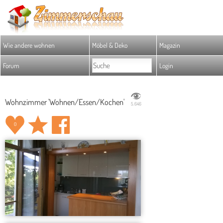
Wie andere wohnen
Möbel & Deko
Magazin
Forum
Login
Wohnzimmer 'Wohnen/Essen/Kochen'
5.646
0