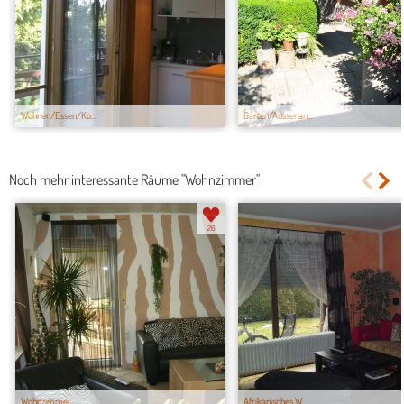
Wohnen/Essen/Ko...
Garten/Aussenan...
Noch mehr interessante Räume "Wohnzimmer"
26
Wohnzimmer
Afrikanisches W...