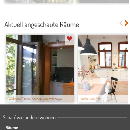
Aktuell angeschaute Räume
0
'Wohnen/Essen/Kochen' von milenayov
'Küche' von Brittli
Schau' wie andere wohnen
Räume