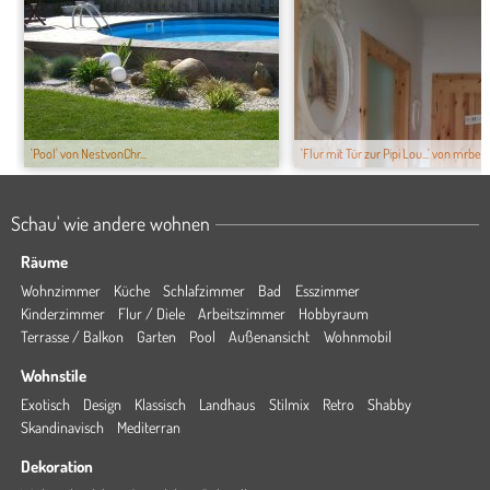
'Pool' von NestvonChr...
'Flur mit Tür zur Pipi Lou...' von mrbenj
Schau' wie andere wohnen
Räume
Wohnzimmer
Küche
Schlafzimmer
Bad
Esszimmer
Kinderzimmer
Flur / Diele
Arbeitszimmer
Hobbyraum
Terrasse / Balkon
Garten
Pool
Außenansicht
Wohnmobil
Wohnstile
Exotisch
Design
Klassisch
Landhaus
Stilmix
Retro
Shabby
Skandinavisch
Mediterran
Dekoration