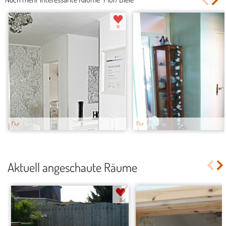
16
Flur
Flur
Aktuell angeschaute Räume
8