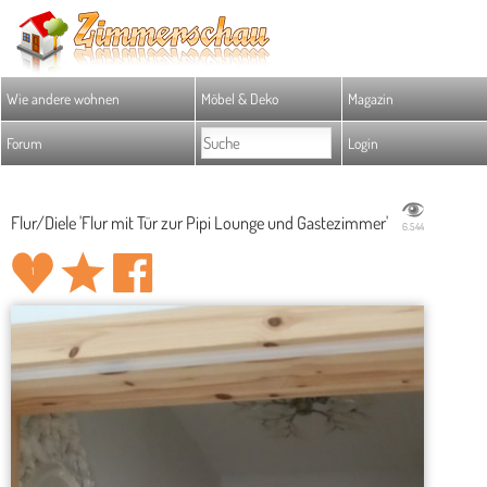
Wie andere wohnen
Möbel & Deko
Magazin
Forum
Login
Flur/Diele 'Flur mit Tür zur Pipi Lounge und Gastezimmer'
6.544
1