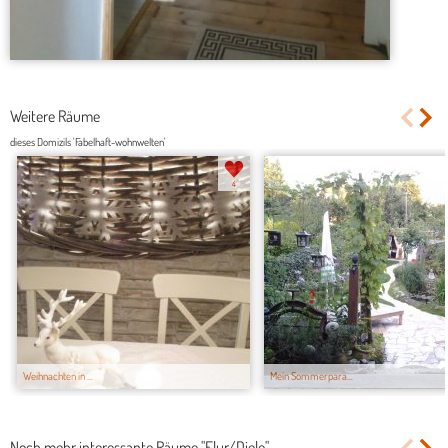
Weitere Räume
dieses Domizils 'Fabelhaft-wohnwelten'
4
Weihnachten in ...
Mein Sommerpara...
Noch mehr interessante Räume "Flur/Diele"