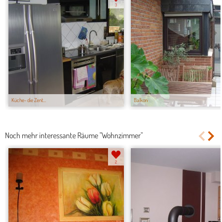
3
Küche- die Zent...
Balkon
Noch mehr interessante Räume "Wohnzimmer"
2