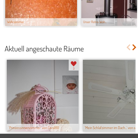
Wohnzimmer
Unser Retro-Woh...
Aktuell angeschaute Räume
3
'Prinzessinnenzimmer' von Cora180
'Mein Schlafzimmer im Dach...' von s