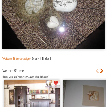
Weitere Bilder anzeigen
(noch
11 Bilder
)
Weitere Räume
dieses Domizils 'Mein Heim....zum glücklich sein!'
16