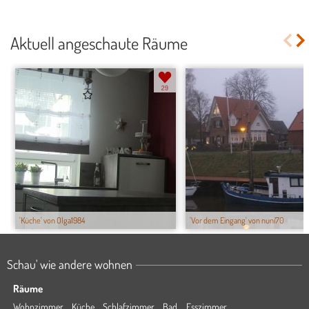
Aktuell angeschaute Räume
29
'Küche' von Olga1984
'Vor dem Eingang' von nuni70
Schau' wie andere wohnen
Räume
Wohnzimmer
Küche
Schlafzimmer
Bad
Esszimmer