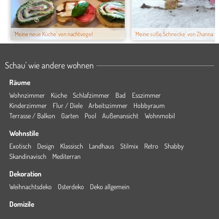
'Meine neue Küche' von nachtvogel
'Meine süße Schnecke' von Zhanna
Schau' wie andere wohnen
Räume
Wohnzimmer
Küche
Schlafzimmer
Bad
Esszimmer
Kinderzimmer
Flur / Diele
Arbeitszimmer
Hobbyraum
Terrasse / Balkon
Garten
Pool
Außenansicht
Wohnmobil
Wohnstile
Exotisch
Design
Klassisch
Landhaus
Stilmix
Retro
Shabby
Skandinavisch
Mediterran
Dekoration
Weihnachtsdeko
Osterdeko
Deko allgemein
Domizile