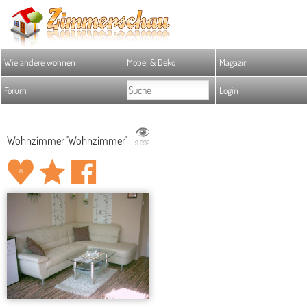
Wie andere wohnen
Möbel & Deko
Magazin
Forum
Login
Wohnzimmer 'Wohnzimmer'
9.692
8