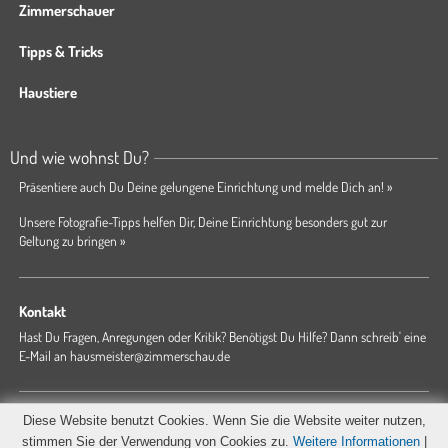
Zimmerschauer
Tipps & Tricks
Haustiere
Und wie wohnst Du?
Präsentiere auch Du Deine gelungene Einrichtung und melde Dich an! »
Unsere Fotografie-Tipps helfen Dir, Deine Einrichtung besonders gut zur
Geltung zu bringen »
Kontakt
Hast Du Fragen, Anregungen oder Kritik? Benötigst Du Hilfe? Dann schreib' eine
E-Mail an
hausmeister@zimmerschau.de
Forum
Magazin
AGB
Presse
Datenschutz
Impressum
Diese Website benutzt Cookies. Wenn Sie die Website weiter nutzen,
Hausordnung
stimmen Sie der Verwendung von Cookies zu.
Weitere Informationen
|