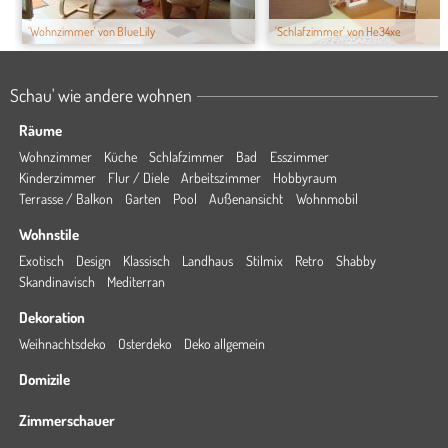
'Wohnzimmer' von BlueLily
'Schlafzimmer' von He34xe
Schau' wie andere wohnen
Räume
Wohnzimmer
Küche
Schlafzimmer
Bad
Esszimmer
Kinderzimmer
Flur / Diele
Arbeitszimmer
Hobbyraum
Terrasse / Balkon
Garten
Pool
Außenansicht
Wohnmobil
Wohnstile
Exotisch
Design
Klassisch
Landhaus
Stilmix
Retro
Shabby
Skandinavisch
Mediterran
Dekoration
Weihnachtsdeko
Osterdeko
Deko allgemein
Domizile
Zimmerschauer