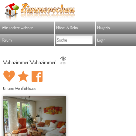
Wie andere wohnen
Möbel & Deko
Magazin
Forum
Login
Wohnzimmer 'Wohnzimmer'
8.981
3
Unsere Wohlfühloase