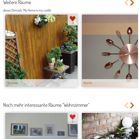
Weitere Räume
dieses Domizils 'My Home is my castle'
3
Terrasse
Küche
Noch mehr interessante Räume "Wohnzimmer"
0