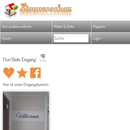
Wie andere wohnen
Möbel & Deko
Magazin
Forum
Login
Flur/Diele 'Eingang'
10.668
8
Hier ist unser Eingangsbereich.