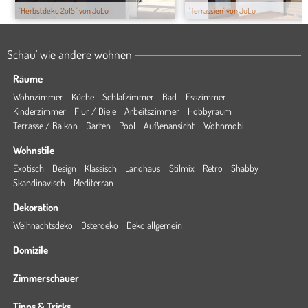
'Herbstdeko 2o15 ' von JuLu
'Terrassien' von JuLu
Schau' wie andere wohnen
Räume
Wohnzimmer
Küche
Schlafzimmer
Bad
Esszimmer
Kinderzimmer
Flur / Diele
Arbeitszimmer
Hobbyraum
Terrasse / Balkon
Garten
Pool
Außenansicht
Wohnmobil
Wohnstile
Exotisch
Design
Klassisch
Landhaus
Stilmix
Retro
Shabby
Skandinavisch
Mediterran
Dekoration
Weihnachtsdeko
Osterdeko
Deko allgemein
Domizile
Zimmerschauer
Tipps & Tricks