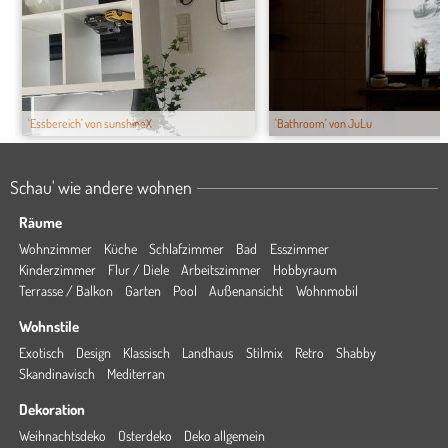
'Essbereich' von sunshineX
'Bathroom' von JuLu
Schau' wie andere wohnen
Räume
Wohnzimmer
Küche
Schlafzimmer
Bad
Esszimmer
Kinderzimmer
Flur / Diele
Arbeitszimmer
Hobbyraum
Terrasse / Balkon
Garten
Pool
Außenansicht
Wohnmobil
Wohnstile
Exotisch
Design
Klassisch
Landhaus
Stilmix
Retro
Shabby
Skandinavisch
Mediterran
Dekoration
Weihnachtsdeko
Osterdeko
Deko allgemein