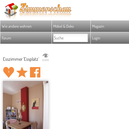
Wie andere wohnen
Möbel & Deko
Magazin
Forum
Login
Esszimmer 'Essplatz'
8.659
11