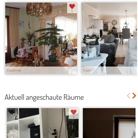
5
Esszimmer
Essen
Aktuell angeschaute Räume
2