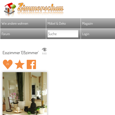
Wie andere wohnen
Möbel & Deko
Magazin
Forum
Login
Esszimmer 'Eßzimmer'
11.613
23