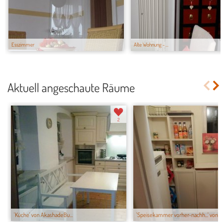
Esszimmer
Alte Wohnung - ...
Aktuell angeschaute Räume
2
'Küche' von AkashadeBu...
'Speisekammer vorher-nachh...' von be