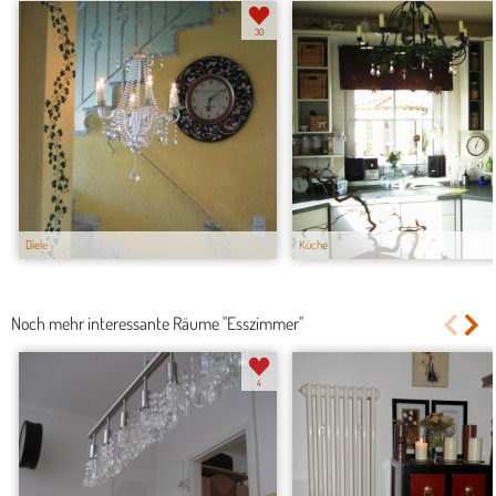
30
Diele
Küche
Noch mehr interessante Räume "Esszimmer"
4