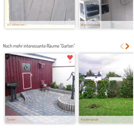
Wir ziehen um :...
Waschabteilung
Noch mehr interessante Räume "Garten"
24
Garten
Kräuterspirale