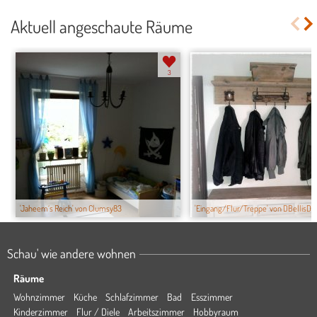
Aktuell angeschaute Räume
3
'Jaheem´s Reich' von Clumsy83
'Eingang/Flur/Treppe' von DBellisD
Schau' wie andere wohnen
Räume
Wohnzimmer
Küche
Schlafzimmer
Bad
Esszimmer
Kinderzimmer
Flur / Diele
Arbeitszimmer
Hobbyraum