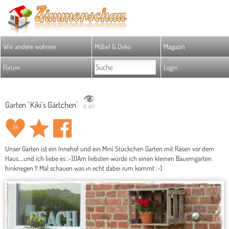
Wie andere wohnen
Möbel & Deko
Magazin
Forum
Login
Garten ' Kiki`s Gärtchen'
12.487
28
Unser Garten ist ein Innehof und ein Mini Stückchen Garten mit Rasen vor dem
Haus.....und ich liebe es :-)))Am liebsten würde ich einen kleinen Bauerngarten
hinkriegen !! Mal schauen was in echt dabei rum kommt :-)