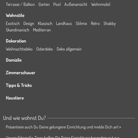
Terrasse / Balkon
Garten
Pool
Außenansicht
Wohnmobil
Wohnstile
Exotisch
Design
Klassisch
Landhaus
Stilmix
Retro
Shabby
Skandinavisch
Mediterran
Dekoration
Weihnachtsdeko
Osterdeko
Deko allgemein
Domizile
Zimmerschauer
Tipps & Tricks
Haustiere
Und wie wohnst Du?
Präsentiere auch Du Deine gelungene Einrichtung und melde Dich an! »
Unsere Fotografie-Tipps helfen Dir, Deine Einrichtung besonders gut zur