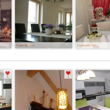
Essen-Wohnen
Essbereich/ Win...
15
4