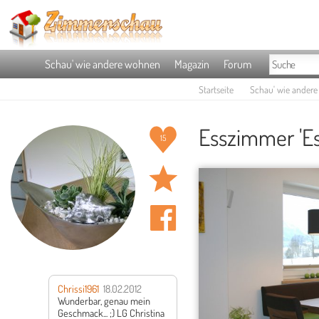
Schau' wie andere wohnen
Magazin
Forum
Startseite
Schau' wie ander
Esszimmer 'Es
15
Chrissi1961
18.02.2012
Wunderbar, genau mein
Geschmack... ;)
LG Christina