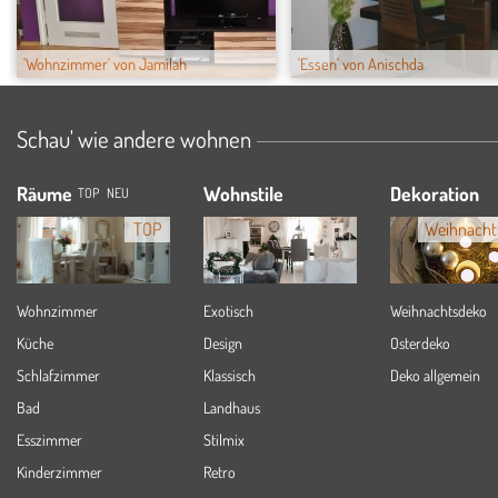
'Wohnzimmer' von Jamilah
'Essen' von Anischda
Schau' wie andere wohnen
Räume
Wohnstile
Dekoration
TOP
NEU
TOP
Weihnacht
Wohnzimmer
Exotisch
Weihnachtsdeko
Küche
Design
Osterdeko
Schlafzimmer
Klassisch
Deko allgemein
Bad
Landhaus
Esszimmer
Stilmix
Kinderzimmer
Retro