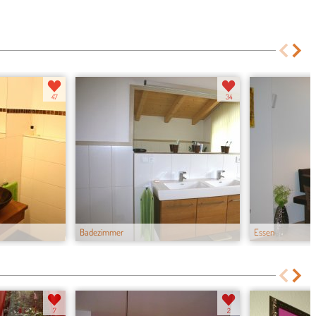
47
34
Badezimmer
Essen
7
2