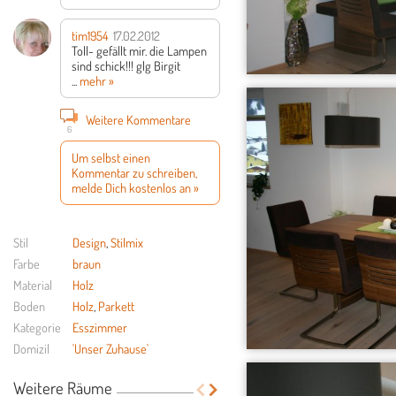
tim1954
17.02.2012
Toll- gefällt mir.
die Lampen
sind schick!!!
glg Birgit
...
mehr »
Weitere Kommentare
6
Um selbst einen
Kommentar zu schreiben,
melde Dich kostenlos an »
Stil
Design
,
Stilmix
Farbe
braun
Material
Holz
Boden
Holz
,
Parkett
Kategorie
Esszimmer
Domizil
'Unser Zuhause'
Weitere Räume