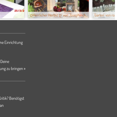
'ღHerrlicher Herbst ღ' von Josephinch...
'Garten' von rose
ne Einrichtung
 Deine
ung zu bringen »
ritik? Benötigst
 an