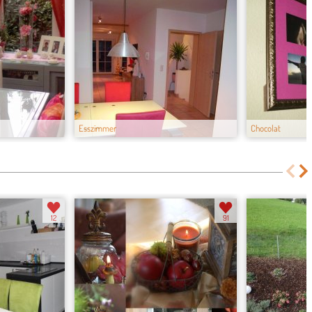
Esszimmer
Chocolat
12
91