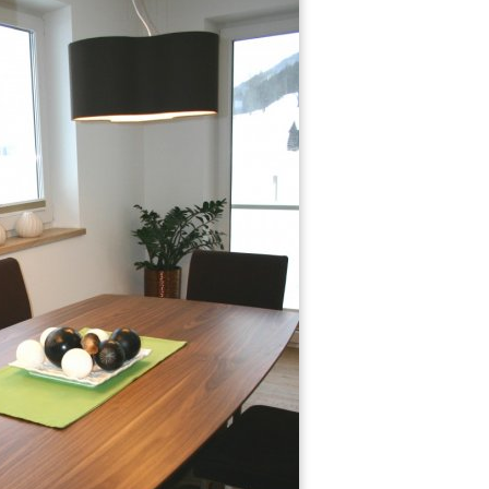
48
36
Vorhaus
Gäste-WC