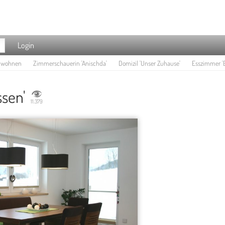
Login
e wohnen
Zimmerschauerin 'Anischda'
Domizil 'Unser Zuhause'
Esszimmer 'E
sen'
11.379