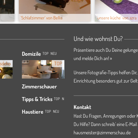
'Schlafzimmer' von Bellis
'unsere küche' von azra
Und wie wohnst Du?
Präsentiere auch Du Deine gelunge
Domizile
TOP
NEU
und melde Dich an! »
sdeko
TOP
Unsere Fotografie-Tipps helfen Dir,
Einrichtung besonders gut zur Gelt
Zimmerschauer
Tipps & Tricks
TOP
NEU
Kontakt
Haustiere
TOP
NEU
Hast Du Fragen, Anregungen oder K
Du Hilfe? Dann schreib' eine E-Mail
hausmeister@zimmerschau.de