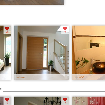
48
36
Vorhaus
Gäste-WC
"
51
8