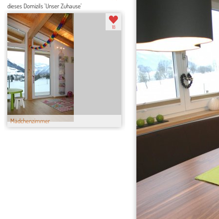
dieses Domizils 'Unser Zuhause'
18
Mädchenzimmer
Schlafzimmer