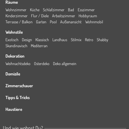
Räume
Wohnzimmer
Küche
Schlafzimmer
Bad
Esszimmer
Kinderzimmer
Flur / Diele
Arbeitszimmer
Hobbyraum
Terrasse / Balkon
Garten
Pool
Außenansicht
Wohnmobil
Wohnstile
Exotisch
Design
Klassisch
Landhaus
Stilmix
Retro
Shabby
Skandinavisch
Mediterran
Dekoration
Weihnachtsdeko
Osterdeko
Deko allgemein
Domizile
Zimmerschauer
Tipps & Tricks
Haustiere
Und wie wohnst Du?