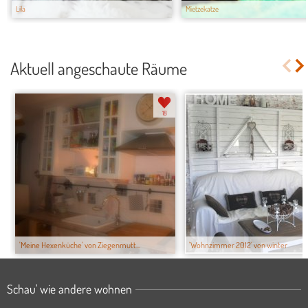
Lila
Mietzekatze
Aktuell angeschaute Räume
18
'Meine Hexenküche' von Ziegenmutt...
'Wohnzimmer 2012' von winter
Schau' wie andere wohnen