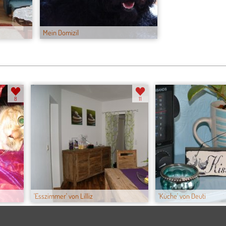
Mein Domizil
8
11
'Esszimmer' von Lilliz
'Küche' von Deuti