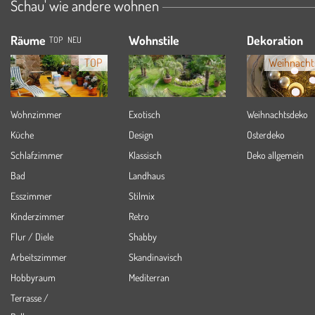
Schau' wie andere wohnen
Räume
Wohnstile
Dekoration
TOP
NEU
TOP
Weihnacht
Wohnzimmer
Exotisch
Weihnachtsdeko
Küche
Design
Osterdeko
Schlafzimmer
Klassisch
Deko allgemein
Bad
Landhaus
Esszimmer
Stilmix
Kinderzimmer
Retro
Flur / Diele
Shabby
Arbeitszimmer
Skandinavisch
Hobbyraum
Mediterran
Terrasse /