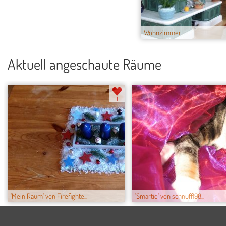
Wohnzimmer
Aktuell angeschaute Räume
1
'Mein Raum' von Firefighte...
'Smartie' von schnuff198...