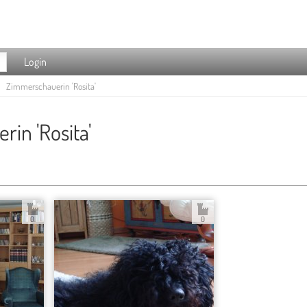
Login
Zimmerschauerin 'Rosita'
in 'Rosita'
0.
0