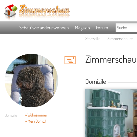
Schau' wie andere wohnen
Magazin
Forum
Startseite
Zimmerschauer
Zimmerschauer
Domizile
» Wohnzimmer
Domizile
» Mein Domizil