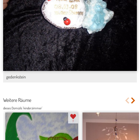
gedenkstein
Weitere Räume
dieses Domizils 'kinderzimmer'
7