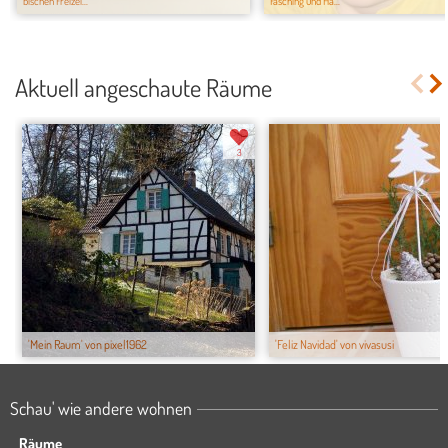
bischen Freizei...
Fasching und Ha...
Aktuell angeschaute Räume
3
'Mein Raum' von pixel1962
'Feliz Navidad' von vivasusi
Schau' wie andere wohnen
Räume