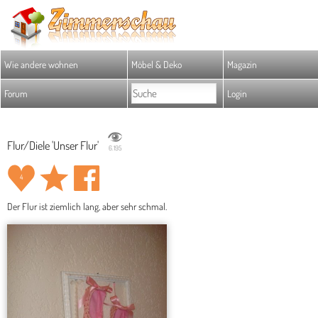
Wie andere wohnen
Möbel & Deko
Magazin
Forum
Login
Flur/Diele 'Unser Flur'
6.195
4
Der Flur ist ziemlich lang, aber sehr schmal.