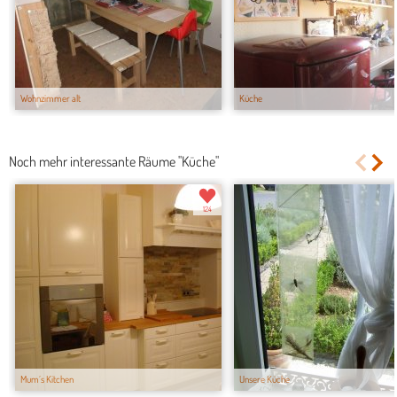
Wohnzimmer alt
Küche
Noch mehr interessante Räume "Küche"
124
Mum´s Kitchen
Unsere Küche