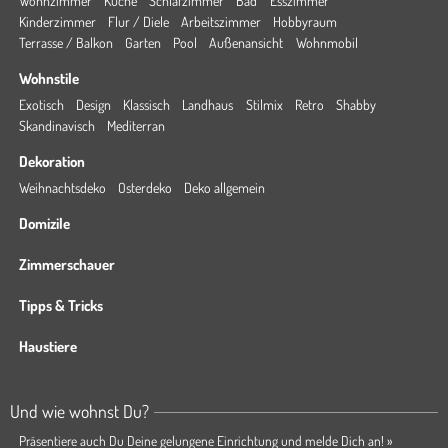
Wohnzimmer
Küche
Schlafzimmer
Bad
Esszimmer
Kinderzimmer
Flur / Diele
Arbeitszimmer
Hobbyraum
Terrasse / Balkon
Garten
Pool
Außenansicht
Wohnmobil
Wohnstile
Exotisch
Design
Klassisch
Landhaus
Stilmix
Retro
Shabby
Skandinavisch
Mediterran
Dekoration
Weihnachtsdeko
Osterdeko
Deko allgemein
Domizile
Zimmerschauer
Tipps & Tricks
Haustiere
Und wie wohnst Du?
Präsentiere auch Du Deine gelungene Einrichtung und melde Dich an! »