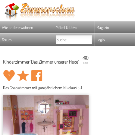
Wie andere wohnen
Möbel & Deko
Magazin
Forum
Login
Kinderzimmer 'Das Zimmer unserer Hexe'
11.401
5
Das Chaoszimmer mit ganzjährlichem Nikolaus! ;-)