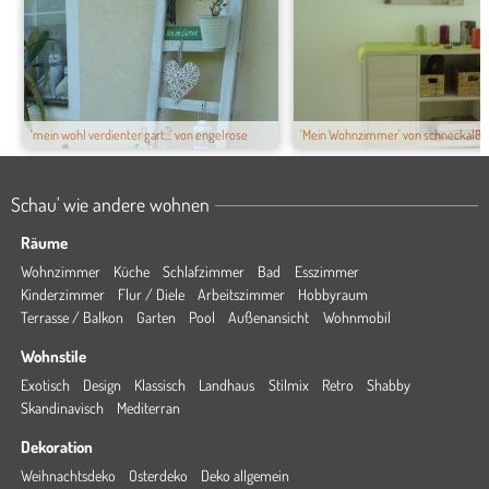
'mein wohl verdienter gart...' von engelrose
'Mein Wohnzimmer' von schneckal8...
Schau' wie andere wohnen
Räume
Wohnzimmer
Küche
Schlafzimmer
Bad
Esszimmer
Kinderzimmer
Flur / Diele
Arbeitszimmer
Hobbyraum
Terrasse / Balkon
Garten
Pool
Außenansicht
Wohnmobil
Wohnstile
Exotisch
Design
Klassisch
Landhaus
Stilmix
Retro
Shabby
Skandinavisch
Mediterran
Dekoration
Weihnachtsdeko
Osterdeko
Deko allgemein