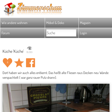
Wie andere wohnen
Möbel & Deko
Magazin
Forum
Login
Küche 'Küche'
10.263
8
Dort haben wir auch alles entkernt. Das heißt alte Fliesen raus Decken neu Wände
verspachtelt ( war ganz rauer Putz drann).