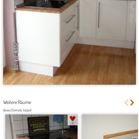
Weitere Räume
dieses Domizils 'katjad'
8