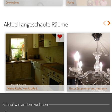
CookingZone
Küche
Aktuell angeschaute Räume
2
'Meine Küche' von AnaRed
'Unser Esszimmer' von mrsromy
Schau' wie andere wohnen