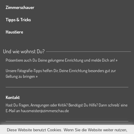
Zimmerschauer
Tipps & Tricks
Haustiere
Und wie wohnst Du?
Präsentiere auch Du Deine gelungene Einrichtung und melde Dich an! »
Unsere Fotografie-Tipps helfen Dir, Deine Einrichtung besonders gut zur
Geltung zu bringen »
Kontakt
Hast Du Fragen, Anregungen oder Kritik? Benötigst Du Hilfe? Dann schreib' eine
E-Mail an
hausmeister@zimmerschau.de
Forum
Magazin
AGB
Presse
Datenschutz
Impressum
Diese Website benutzt Cookies. Wenn Sie die Website weiter nutzen,