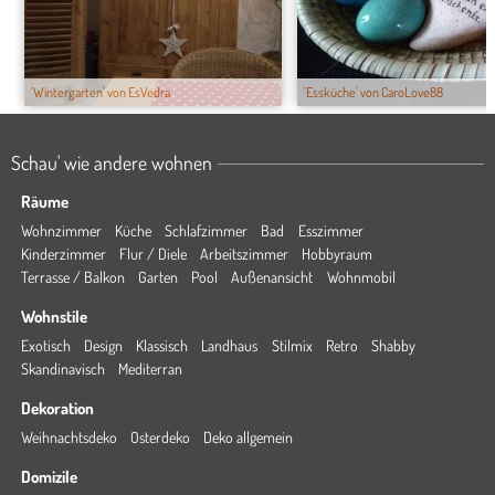
'Wintergarten' von EsVedra
'Essküche' von CaroLove88
Schau' wie andere wohnen
Räume
Wohnzimmer
Küche
Schlafzimmer
Bad
Esszimmer
Kinderzimmer
Flur / Diele
Arbeitszimmer
Hobbyraum
Terrasse / Balkon
Garten
Pool
Außenansicht
Wohnmobil
Wohnstile
Exotisch
Design
Klassisch
Landhaus
Stilmix
Retro
Shabby
Skandinavisch
Mediterran
Dekoration
Weihnachtsdeko
Osterdeko
Deko allgemein
Domizile