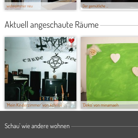
wohnzimmer neu
Der gemütliche ...
Aktuell angeschaute Räume
0
'Mein Kinderzimmer' von Xchrisx
'Deko' von minamaeh
Schau' wie andere wohnen