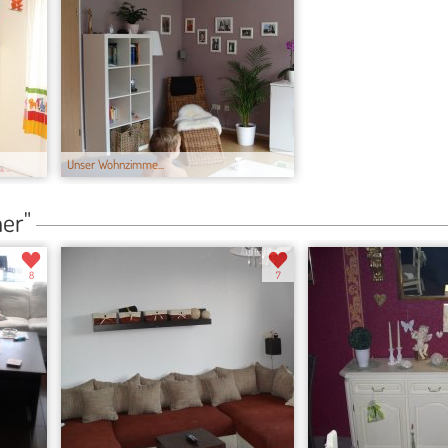
Unser Wohnzimme...
er"
8
7