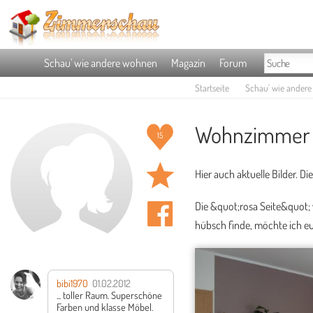
Schau' wie andere wohnen
Magazin
Forum
Startseite
Schau' wie ander
Wohnzimmer 
15
Hier auch aktuelle Bilder. D
Die &quot;rosa Seite&quot; w
hübsch finde, möchte ich eu
bibi1970
01.02.2012
... toller Raum.
Superschöne
Farben und klasse Möbel.