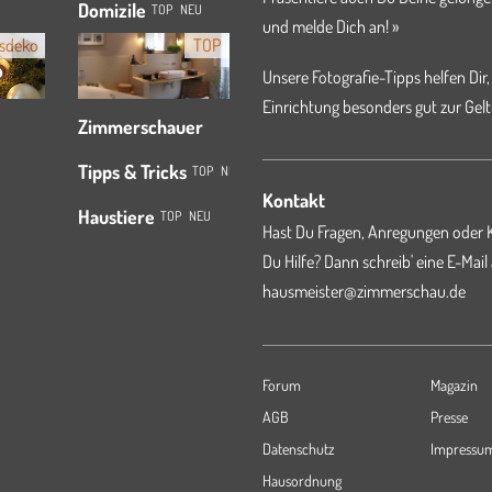
Domizile
TOP
NEU
und melde Dich an! »
sdeko
TOP
Unsere Fotografie-Tipps helfen Dir,
Einrichtung besonders gut zur Gelt
Zimmerschauer
Tipps & Tricks
TOP
NEU
Kontakt
Haustiere
TOP
NEU
Hast Du Fragen, Anregungen oder K
Du Hilfe? Dann schreib' eine E-Mail
hausmeister@zimmerschau.de
Forum
Magazin
AGB
Presse
Datenschutz
Impressu
Hausordnung