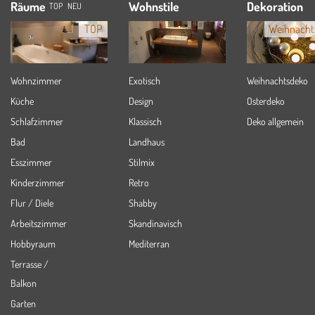
Räume
Wohnstile
Dekoration
TOP
NEU
TOP
Weihnacht
Wohnzimmer
Exotisch
Weihnachtsdeko
Küche
Design
Osterdeko
Schlafzimmer
Klassisch
Deko allgemein
Bad
Landhaus
Esszimmer
Stilmix
Kinderzimmer
Retro
Flur / Diele
Shabby
Arbeitszimmer
Skandinavisch
Hobbyraum
Mediterran
Terrasse /
Balkon
Garten