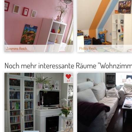
Jasmins Reich
Philli´s Reich
Noch mehr interessante Räume "Wohnzimm
87