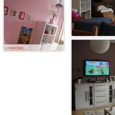
Jasmins Reich
Philli´s Reich