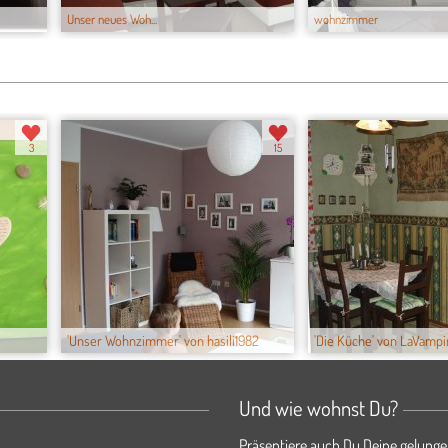
Unser neues Woh...
wohnzimmer
3
15
'Unser Wohnzimmer' von hasili1982
'Die Küche' von LaVampi
Und wie wohnst Du?
Präsentiere auch Du Deine gelunge