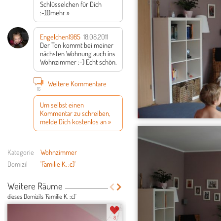
Schlüsselchen für Dich
:-)))
mehr »
Engelchen1985
18.08.2011
Der Ton kommt bei meiner
nächsten Wohnung auch ins
Wohnzimmer :-) Echt schön.
Weitere Kommentare
16
Um selbst einen
Kommentar zu schreiben,
melde Dich kostenlos an »
Kategorie
Wohnzimmer
Domizil
'Familie K. :c)'
Weitere Räume
dieses Domizils 'Familie K. :c)'
8