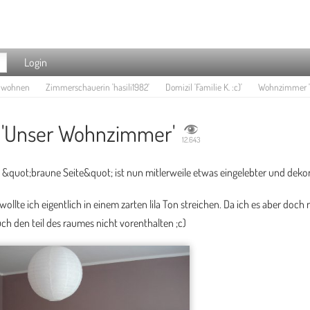
Login
e wohnen
Zimmerschauerin 'hasili1982'
Domizil 'Familie K. :c)'
Wohnzimmer '
'Unser Wohnzimmer'
12.643
ie &quot;braune Seite&quot; ist nun mitlerweile etwas eingelebter und dekor
ollte ich eigentlich in einem zarten lila Ton streichen. Da ich es aber doch
ch den teil des raumes nicht vorenthalten ;c)